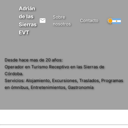
Adrián
de las
Sobre
Contacto
nosotros
Sierras
EVT
Desde hace mas de 20 años:
Operador en Turismo Receptivo en las Sierras de
Córdoba.
Servicios: Alojamiento, Excursiones, Traslados, Programas
en ómnibus, Entretenimientos, Gastronomía