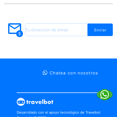
Enviar un mensaje
¡Hola! Bienvenido a Adrián de las Sierras EVT.
Si necesitas ayuda, estoy disponible para más
información vía Whatsapp
Enviar
Hola, necesito hablar con un asistente
Chatea con nosotros
Desarrollado con el apoyo tecnológico de Travelbot